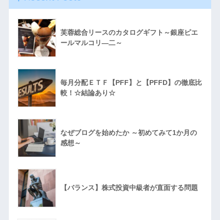
芙蓉総合リースのカタログギフト～銀座ピエ
ールマルコリ―二～
毎月分配ＥＴＦ【PFF】と【PFFD】の徹底比
較！☆結論あり☆
なぜブログを始めたか ～初めてみて1か月の
感想～
【バランス】株式投資中級者が直面する問題