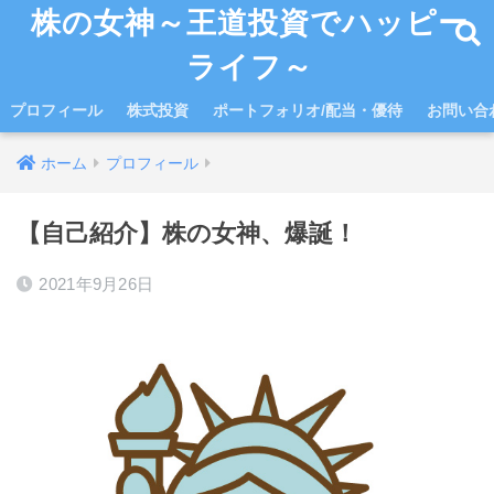
株の女神～王道投資でハッピー
ライフ～
プロフィール
株式投資
ポートフォリオ/配当・優待
お問い合
ホーム
プロフィール
【自己紹介】株の女神、爆誕！
2021年9月26日